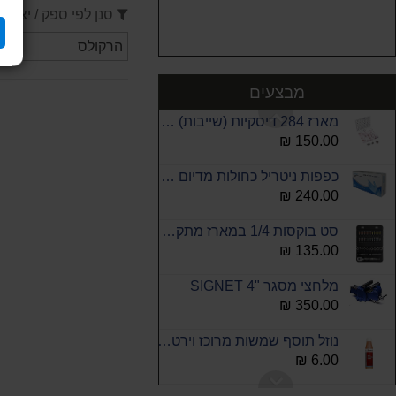
חולץ/אבציר מיסבים 8-34 ממ SIGNET
סנן לפי ספק / יצרן
760.00 ₪
משקפי אבק מגן סיגנט 049066
37.00 ₪
מבצעים
מארז 284 דיסקיות (שייבות) נחושת ROHER
150.00 ₪
כפפות ניטריל כחולות מדיום ללא אבקה 10X100 סהכ 1000 יח
240.00 ₪
סט בוקסות 1/4 במארז מתקפל 37 יחידות סיגנט
135.00 ₪
מלחצי מסגר "4 SIGNET
350.00 ₪
נוזל תוסף שמשות מרוכז וירט 32 מל WURTH
6.00 ₪
כפפות לטקס ללא אבקה לארג 100 יח