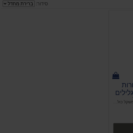
סידור:
רות
ות מבית הרקולס 20 גלילים
מידות: 75/90 ס"מ כמות: 25 שקיות בגליל משקל כולל: 800 גר'
ים נוספים