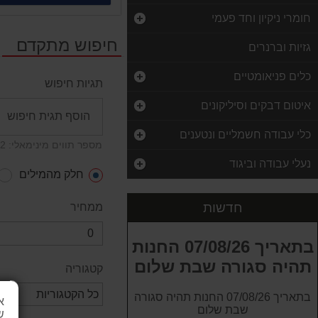
חומרי ניקיון וחד פעמי
חיפוש מתקדם
גזיות וברנרים
כלים פניאומטיים
תגיות חיפוש
איטום דבקים וסיליקונים
כלי עבודה חשמליים ונטענים
מספר תווים מינימאלי: 2
נוזל תוסף שמשות מרוכז וירט 32 מל WURTH
נעלי עבודה וביגוד
6.00 ₪
חלק מהמילים
כפפות לטקס ללא אבקה לארג 100 יח
חדשות
ממחיר
25.00 ₪
טינר טשטוש 1 ליטר
בתאריך 07/08/26 החנות
120.00 ₪
תהיה סגורה שבת שלום
קטגוריה
אוזניות מגן 32DB מתכווננות SIGNET
בתאריך 07/08/26 החנות תהיה סגורה
50.00 ₪
א
שבת שלום
ש