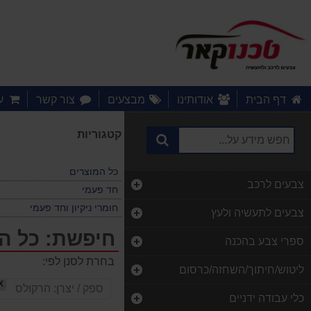
דף הבית
אודותינו
מבצעים
צור קשר
ע
קטגוריות
כל המוצרים
צבעים לרכב
חד פעמי
חומרי ניקיון וחד פעמי
צבעים לתעשיה ולעץ
חיפשת: כל ה
ספרי צבע בהכנה
בחרת לסנן לפי:
ליטוש/חיתוך/השחזה/כרסום
X
ספק / יצרן:
הרקולס
כלי עבודה ידניים