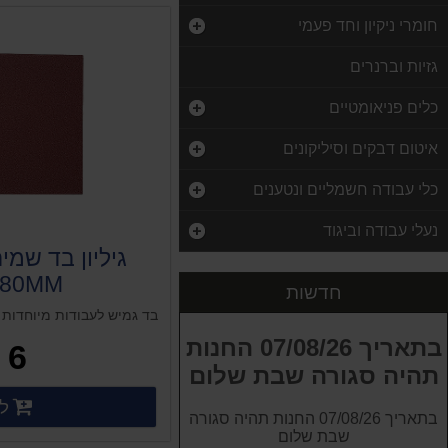
חומרי ניקיון וחד פעמי
גזיות וברנרים
כלים פניאומטיים
איטום דבקים וסיליקונים
כלי עבודה חשמליים ונטענים
כפפות לטקס ללא אבקה לארג 10X100 סהכ 1000 יח
נעלי עבודה וביגוד
200.00 ₪
גלגלת לצינור אויר 15 מטר מוחזר קפיץ ROHER
280MM
חדשות
489.00 ₪
בד גמיש לעבודות מיוחדות
סט 13 מפתחות פתוח רינג רצ'ט מידות 8-24 ממ ROHER
בתאריך 07/08/26 החנות
6 ₪
300.00 ₪
תהיה סגורה שבת שלום
סט 12 הברגות להליקויל M8-1.25-1.5D L:12mm בבליסטר
לק
פרטים
בתאריך 07/08/26 החנות תהיה סגורה
29.00 ₪
שבת שלום