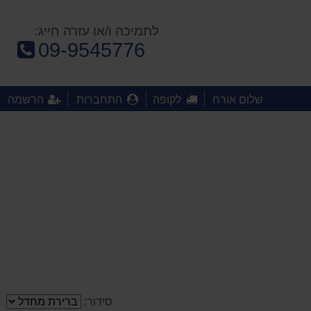
לתמיכה ו/או עזרה חייג:
טלפון:
09-9545776
שלום אורח
לקופה
התחברות
הרשמה
סידור: