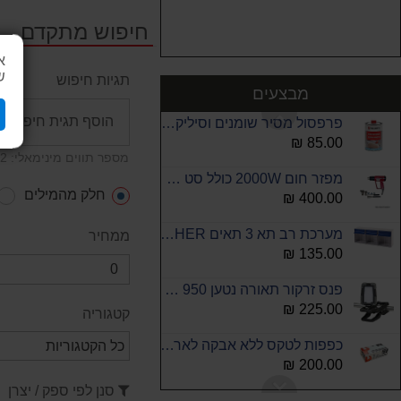
לוכד מים לחות + ווסת 1/2
חיפוש מתקדם
320.00 ₪
א
כפפות ניטריל כחולות לארג ללא אבקה 10X100 סהכ 1000 יח
ש
תגיות חיפוש
240.00 ₪
מבצעים
פרפסול מסיר שומנים וסיליקון לפני צבע 1 ליטר וירט
85.00 ₪
מספר תווים מינימאלי: 2
מפזר חום 2000W כולל סט 9 אביזרים PROFXENE
חלק מהמילים
400.00 ₪
מערכת רב תא 3 תאים ROHER
ממחיר
135.00 ₪
פנס זרקור תאורה נטען 950 לומן עוצמתי ביותר SIGNET
225.00 ₪
קטגוריה
כפפות לטקס ללא אבקה לארג 10X100 סהכ 1000 יח
200.00 ₪
סנן לפי ספק / יצרן
גלגלת לצינור אויר 15 מטר מוחזר קפיץ ROHER