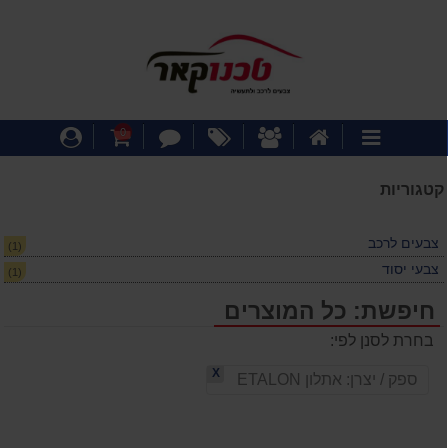
דף
אודותינו
מבצעים
צור
עגלת
התחבר
0
קטגוריות
הבית
קשר
קניות
קטגוריות
צבעים לרכב
(1)
צבעי יסוד
(1)
חיפשת: כל המוצרים
בחרת לסנן לפי:
X
ספק / יצרן:
אתלון ETALON