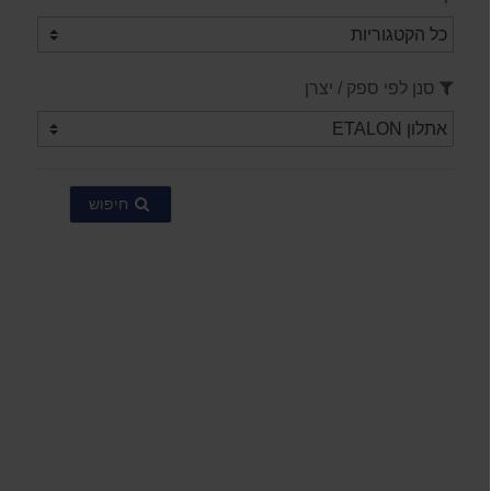
סנן לפי ספק / יצרן
חיפוש