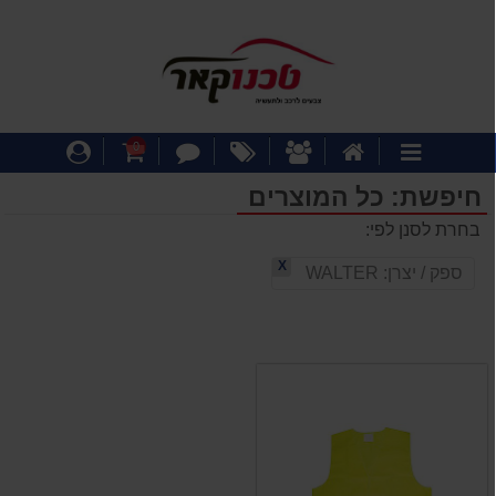
דף
אודותינו
מבצעים
צור
עגלת
התחבר
0
קטגוריות
הבית
קשר
קניות
חיפשת: כל המוצרים
בחרת לסנן לפי:
X
ספק / יצרן:
WALTER