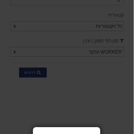
קטגוריה
סנן לפי ספק / יצרן
חיפוש