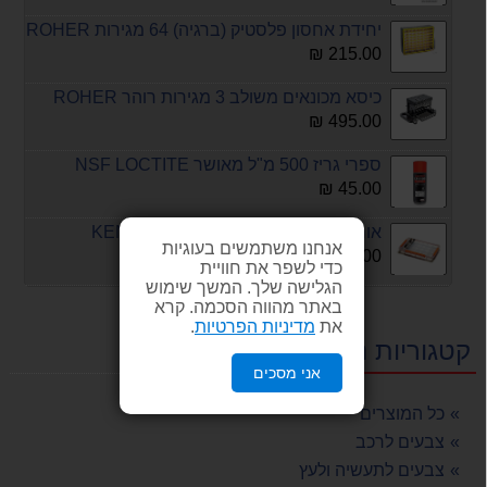
יחידת אחסון פלסטיק (ברגיה) 64 מגירות ROHER
215.00 ₪
כיסא מכונאים משולב 3 מגירות רוהר ROHER
495.00 ₪
ספרי גריז 500 מ"ל מאושר NSF LOCTITE
45.00 ₪
אורגנייזר 24 תאים KENDO 360-225-50
אנחנו משתמשים בעוגיות
45.00 ₪
כדי לשפר את חוויית
הגלישה שלך. המשך שימוש
אקדח חום מקצועי 2200W כולל אביזרים במזוודה KONISHI
באתר מהווה הסכמה. קרא
198.00 ₪
את
מדיניות הפרטיות
.
קטגוריות נבחרות
ספרי אוויר דחוס
אני מסכים
20.00 ₪
כל המוצרים
פוליש ימי ג'לקוט 1 ליטר 3M חסר במלאי !!!
צבעים לרכב
250.00 ₪
צבעים לתעשיה ולעץ