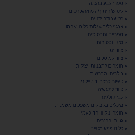
ספרי צבע בהכנה
תרסיס לניקוי בלמים מעצורים וניקוי כלל וירט 600 מל WURTH
25.00 ₪
ליטוש/חיתוך/השחזה/כרסום
כלי עבודה ידניים
מיכל ריקון שמן 68 ליטר ROHER חסר במלאי
ארגזי כלים/עגלות כלים ואחסון
1,500.00 ₪
ספריים ותרסיסים
מולטיטול רב שימושי 300W EINHELL
מיגון ובטיחות
495.00 ₪
ציוד ימי
ציוד למוסכים
יחידת אחסון פלסטיק (ברגיה) 64 מגירות ROHER
חומרים לתבניות ויציקות
215.00 ₪
רולרים ומברשות
כיסא מכונאים משולב 3 מגירות רוהר ROHER
טיפוח לרכב ודיטיילינג
495.00 ₪
ציוד לתעשיה
לבית ולגינה
ספרי גריז 500 מ"ל מאושר NSF LOCTITE
45.00 ₪
מיכלים בקבוקים משפכים משמנות
חומרי ניקיון וחד פעמי
אורגנייזר 24 תאים KENDO 360-225-50
גזיות וברנרים
45.00 ₪
כלים פניאומטיים
אקדח חום מקצועי 2200W כולל אביזרים במזוודה KONISHI