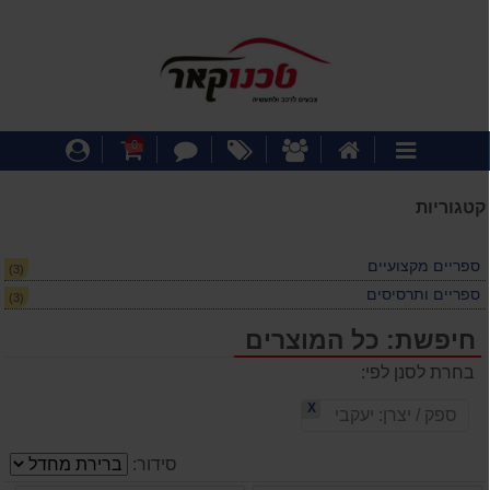
דף
אודותינו
מבצעים
צור
עגלת
התחבר
0
קטגוריות
הבית
קשר
קניות
קטגוריות
ספריים מקצועיים
(3)
ספריים ותרסיסים
(3)
חיפשת: כל המוצרים
בחרת לסנן לפי:
X
ספק / יצרן:
יעקבי
סידור: