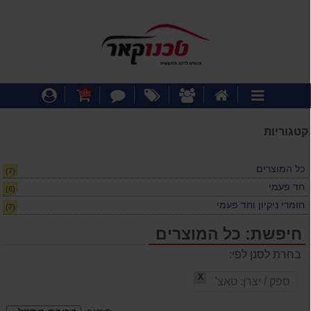
דף
אודותינו
מבצעים
צור
עגלת
התחבר
0
קטגוריות
הבית
קשר
קניות
קטגוריות
כל המוצרים
(7)
חד פעמי
(6)
חומרי ניקיון וחד פעמי
(7)
חיפשת: כל המוצרים
בחרת לסנן לפי:
X
ספק / יצרן:
טאצ'