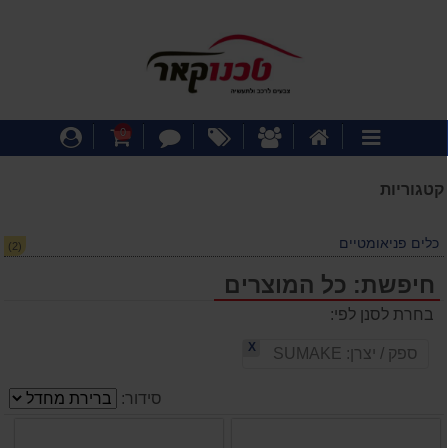
דף
אודותינו
מבצעים
צור
עגלת
התחבר
0
קטגוריות
הבית
קשר
קניות
קטגוריות
כלים פניאומטיים
(2)
חיפשת: כל המוצרים
בחרת לסנן לפי:
X
ספק / יצרן:
SUMAKE
סידור: