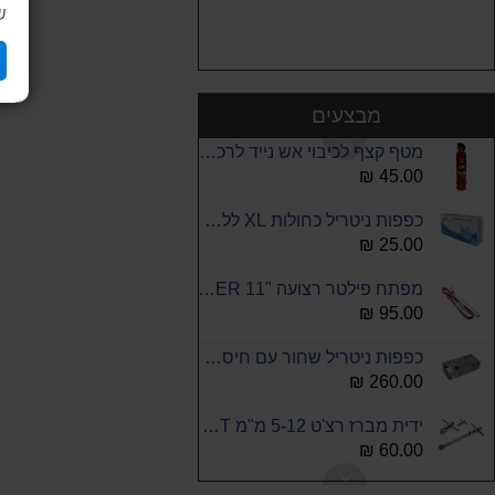
ש
יאכט ורניש Super Varnish - סופר לכה לעץ מבריק 0.75 ליטר
90.00 ₪
יחידת אחסון פלסטיק (ברגיה) 44 מגירות ROHER
155.00 ₪
מבצעים
מטף קצף לכיבוי אש נייד לרכב ולמטבח 500 גרם קיים בחנות
45.00 ₪
כפפות ניטריל כחולות XL ללא אבקה 100 יח לקופסה
25.00 ₪
מפתח פילטר רצועה "11 ROHER
95.00 ₪
כפפות ניטריל שחור עם חיספוס ללא אבקה 10X50 סהכ 500 יח
260.00 ₪
ידית מברז רצ'ט 5-12 מ"מ SIGNET
60.00 ₪
כפפות עבודה למכונאים סיגנט מונעת החלקה SIGNET L