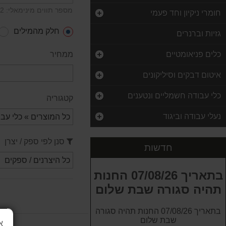
מספר תווים מינימאלי: 2
חומרי ניקיון וחד פעמי
חלק מהמילים
גזיות וברנרים
כלים פניאומטיים
ממחיר
איטום דבקים וסיליקונים
כלי עבודה חשמליים ונטענים
קטגוריה
ידית מברז רצ'ט 5-12 מ"מ SIGNET
נעלי עבודה וביגוד
60.00 ₪
כפפות עבודה למכונאים סיגנט מונעת החלקה SIGNET L
סנן לפי ספק / יצרן
חדשות
35.00 ₪
יחידת אחסון פלסטיק (ברגיה) 12 מגירות ROHER
בתאריך 07/08/26 החנות
85.00 ₪
תהיה סגורה שבת שלום
ערכה לתיקון הברגות אגן שמן (קרטר) ROHER
בתאריך 07/08/26 החנות תהיה סגורה
199.00 ₪
שבת שלום
א