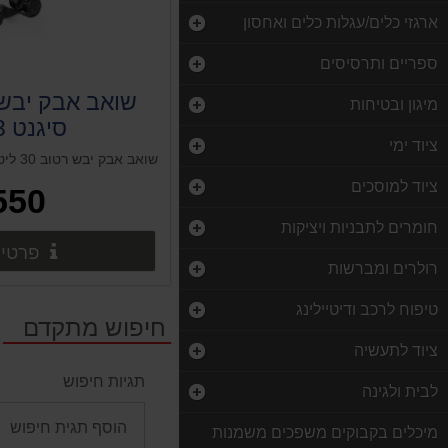
ארגזי כלים/עגלות כלים ואחסון
ספריים ותרסיסים
מיגון ובטיחות
סיגנט 018423
ציוד ימי
שואב אבק יבש רטוב 30 ליטר S WAHER SIGNET
ציוד למוסכים
550 ₪
חומרים לתבניות ויציקות
פרטים
רולרים ומברשות
טיפוח לרכב ודיטיילינג
חיפוש מתקדם
ציוד לתעשיה
תגיות חיפוש
לבית ולגינה
מיכלים בקבוקים משפכים משמנות