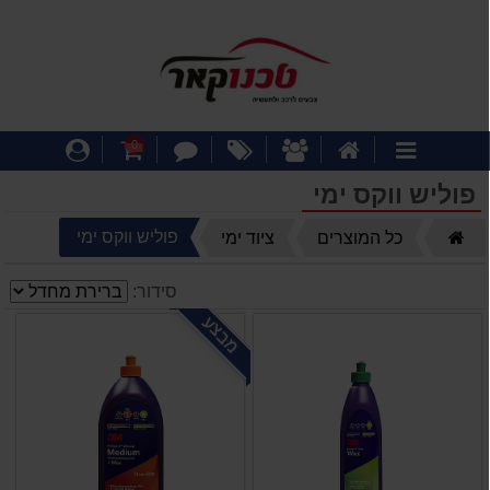
דף
אודותינו
מבצעים
צור
עגלת
התחבר
0
קטגוריות
הבית
קשר
קניות
פוליש ווקס ימי
דף
פוליש ווקס ימי
כל המוצרים
ציוד ימי
הבית
סידור:
מבצע