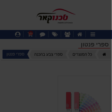
דף
אודותינו
מבצעים
צור
עגלת
התחבר
0
קטגוריות
הבית
קשר
קניות
ספרי פנטון
דף
ספרי פנטון
כל המוצרים
ספרי צבע בהכנה
הבית