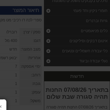
מיכלים בקבוקים משפכים משמנות
תיאור המוצר
חומרי ניקיון וחד פעמי
ספרי לכה דו רכיבי מט מקש
גזיות וברנרים
כלים פניאומטיים
ספק / יצרן:
רוברלו
דגם:
400 מל
איטום דבקים וסיליקונים
מצב המוצר:
חדש
כלי עבודה חשמליים ונטענים
תרסיס טיפול במשטחי נירוסטה 400 מ"ל
אחריות:
יבואן רשמי
נעלי עבודה וביגוד
45.00 ₪
ימיי אספקה:
7
יאכט ורניש Super Varnish - סופר לכה לעץ מבריק 0.75 ליטר
רוחב:
1
חדשות
90.00 ₪
גובה:
1
חולץ מיסבים פנימי וגל זיזים כולל פטיש החלקה ROHER TOOLS
בתאריך 07/08/26 החנות
עומק:
1
650.00 ₪
תהיה סגורה שבת שלום
משקל:
1
מלחצי יד רצ'ט מקצועיות פוליקרבונט פתיחה 100 מ"מ
א
בתאריך 07/08/26 החנות תהיה סגורה
59.00 ₪