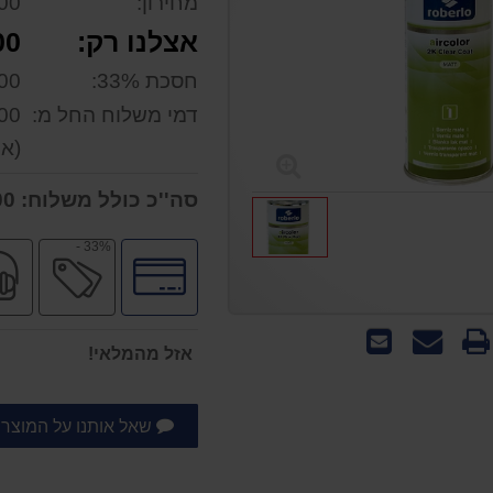
מחירון:
0 ₪
אצלנו רק:
 ₪
חסכת 33%:
0 ₪
דמי משלוח החל מ:
0 ₪
(אפ
סה''כ כולל משלוח:
167.00 ₪
33% -
לחץ
מבצע
לאפשרויות
תשלומים
שאל
שלח
אזל מהמלאי!
אותנו
לחבר
על
המוצר
שאל אותנו על המוצר