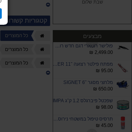
ש
שבת שלום
מיכל גז פרופן 400 גרם כחול הברגה לברנר קיים במלאי איסוף עצמי בלבד !!!!!!!!
59.00 ₪
קטגוריות קשורות
סט 4 אורגנייזרים תאים נשלפים KENDO
100.00 ₪
מבצעים
כל המוצרים
דף
הבית
פולישר רוטארי דגם חדש רופס RULH19E
דף
כל המוצרים
2,499.00 ₪
הבית
דף
כל המוצרים
מפתח פילטר רצועה "11 ROHER
הבית
95.00 ₪
מלחצי מסגר "6 SIGNET
650.00 ₪
שפכטל פיברגלס 1.2 ק"ג IMPA
98.00 ₪
תרסיס טיפול במשטחי נירוסטה 400 מ"ל
45.00 ₪