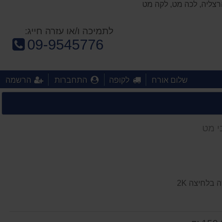
לתמיכה ו/או עזרה חייג:
טלפון:
09-9545776
שלום אורח
לקופה
התחברות
הרשמה
י מט
בלחיצה 2K