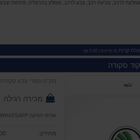
 מומלצת לרכב, צביעת רכב, צבע לרכב, מומלץ בהרצליה, פחחות וצבע
גלת קניות
(
0
פריטים |
0.00
₪)
וד סקודה
מק"ט ספרי צבע סקודה
מכירה רגילה
שלח/י הודעה WHATSAPP לקבלת קוד צבע
מחירון:
0 ₪