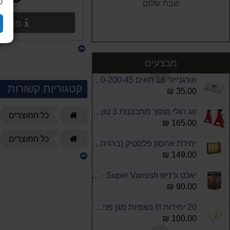
ש
שבת שלום
קליבה נגרים/מסגרים 800 ממ ידית מתכת - עומק 12 סמ
פרטים
150.00 ₪
סט בוקסות אלן בתפס 1/4" King Tony
90.00 ₪
מבצעים
אורגנייזר 18 תאים KENDO 310-200-45
קטגוריות קשורות
35.00 ₪
זוג רגלי מוסך מתכוננות 3 טון ROHER
דף
כל המוצרים
165.00 ₪
הבית
דף
כל המוצרים
יחידת אחסון פלסטיק (ברגיה) 24 מגירות ROHER
הבית
149.00 ₪
יאכט ורניש Super Varnish - סופר לכה לעץ מט 0.75 ליטר
90.00 ₪
20 יחידות !!! נשמיות מגן פנים עם פילטר FFP2
100.00 ₪