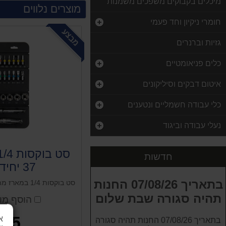
מיכלים בקבוקים משפכים משמנות
מוצרים נלווים
חומרי ניקיון וחד פעמי
מבצע
גזיות וברנרים
כלים פניאומטיים
איטום דבקים וסיליקונים
כלי עבודה חשמליים ונטענים
20 יחידות !!! נשמיות מגן פנים עם פילטר FFP2
נעלי עבודה וביגוד
100.00 ₪
כפפות עבודה למכונאים אצבעות חשופות XL סיגנט
חדשות
65.00 ₪
37 יחידות סיגנט
מארז 284 דיסקיות (שייבות) נחושת ROHER
בתאריך 07/08/26 החנות
סט בוקסות 1/4 במארז מתקפל 37 יחידות סיגנט
150.00 ₪
תהיה סגורה שבת שלום
הוסף מוצ
משחזת ציר סט דרמל PG חשמלי כולל 350 אביזרים
35 ₪
א
בתאריך 07/08/26 החנות תהיה סגורה
345.00 ₪