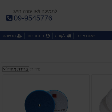
לתמיכה ו/או עזרה חייג:
טלפון:
09-9545776
שלום אורח
לקופה
התחברות
הרשמה
סידור: