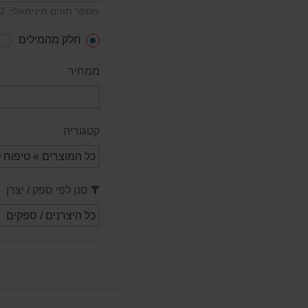
מספר תווים מינימאלי: 2
25.00 ₪
חלק מהמילים
טינר טשטוש 1 ליטר
120.00 ₪
ממחיר
מלחצי מסגר "4 SIGNET
350.00 ₪
כפפות ניטריל כחולות לארג ללא אבקה 100 יח לקופסה
קטגוריה
25.00 ₪
סרבל לבן 3M 4540
65.00 ₪
סנן לפי ספק / יצרן
טינר טשטוש 5 ל
450.00 ₪
סט בוקסות 1/4 מ"מ 50 יח' קשקו חסר במלאי
250.00 ₪
ספרי לקה 2K חד רכיבי 496