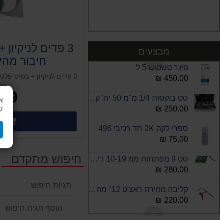
כפפות ניטריל כחולות לארג ללא אבקה 100 יח לקופסה
25.00 ₪
סרבל לבן 3M 4540
3 פדים לניקיון
65.00 ₪
מבצעים
חיבור מהי
טינר טשטוש 5 ל
WARE
450.00 ₪
49 ₪
סט בוקסות 1/4 מ"מ 50 יח' קשקו חסר במלאי
א
ש
250.00 ₪
לק
פרטים
ספרי לקה 2K חד רכיבי 496
75.00 ₪
חיפוש מתקדם
סט 9 מפתחות ממ 10-19 רינג רצט פלקס פתוח ROHER
280.00 ₪
תגיות חיפוש
קליבה מהירה ראצ'ט 12" מהירה 120x300 מ"מ
220.00 ₪
סט 12 הברגות להליקויל M10-1.25-2D L:20mm בבליסטר