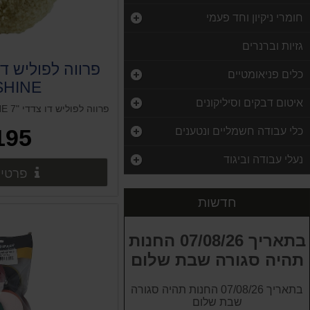
חומרי ניקיון וחד פעמי
גזיות וברנרים
כלים פניאומטיים
SHINE
איטום דבקים וסיליקונים
פרווה לפוליש דו צדדי "7 BUFF AND SHINE
195 ₪
כלי עבודה חשמליים ונטענים
קליבה מהירה ראצ'ט 12" מהירה 120x300 מ"מ
נעלי עבודה וביגוד
220.00 ₪
פרטים
סט 12 הברגות להליקויל M10-1.25-2D L:20mm בבליסטר
חדשות
25.00 ₪
טינר טשטוש 1 ליטר
בתאריך 07/08/26 החנות
120.00 ₪
תהיה סגורה שבת שלום
מלחצי מסגר "4 SIGNET
בתאריך 07/08/26 החנות תהיה סגורה
350.00 ₪
שבת שלום