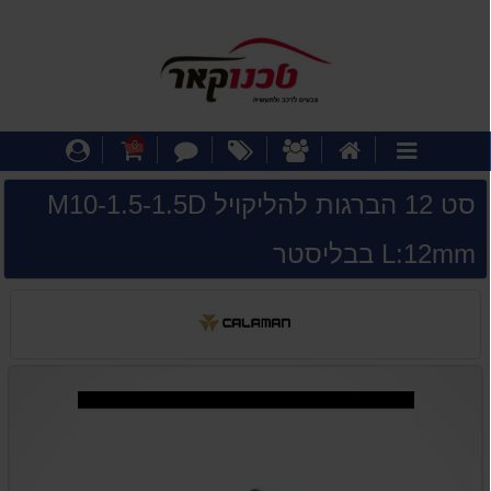
דף
אודותינו
מבצעים
צור
עגלת
התחבר
0
קטגוריות
הבית
קשר
קניות
סט 12 הברגות להליקויל M10-1.5-1.5D
L:12mm בבליסטר