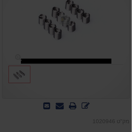
כתוב
הדפס
שאל
שלח
חוות
אותנו
לחבר
דעת
על
מק"ט 1020946
המוצר