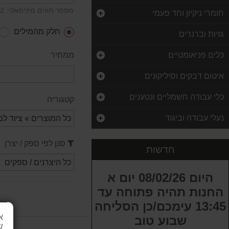
מספר תווים מינימאלי: 2
חומרי ניקיון וחד פעמי
חלק מהמילים
גזיות וברנרים
כלים פניאומטיים
ממחיר
איטום דבקים וסיליקונים
כלי עבודה חשמליים ונטענים
קטגוריה
ערכה לתיקון הברגות אגן שמן (קרטר) ROHER
נעלי עבודה וביגוד
199.00 ₪
סט 4 אורגנייזרים תאים נשלפים KENDO
סנן לפי ספק / יצרן
חדשות
100.00 ₪
ספרי לכה דו רכיבי מט מקשה בלחיצה 2K
היום 08/02/26 יום א
100.00 ₪
החנות תהיה פתוחה עד
13:45 עימכם/כן הסליחה
אורגנייזר 18תאים KENDO 270-184-42
30.00 ₪
א
שבוע טוב
ש