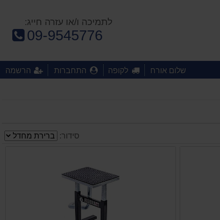
לתמיכה ו/או עזרה חייג:
טלפון:
09-9545776
שלום אורח
לקופה
התחברות
הרשמה
סידור: