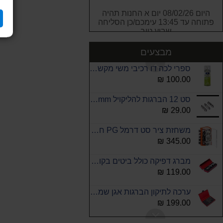
מיכל גז פרופן 400 גרם כחול הברגה לברנר קיים במלאי איסוף עצמי בלבד !!!!!!!!
היום 08/02/26 יום א החנות תהיה
59.00 ₪
פתוחה עד 13:45 עימכם/כן הסליחה
שבוע טוב
סט בוקסות אלן בתפס 1/4" King Tony
90.00 ₪
מבצעים
ספרי לכה דו רכיבי משי מקשה בלחיצה 2K
100.00 ₪
סט 12 הברגות להליקויל M6-1.0-2D L:12mm בבליסטר
29.00 ₪
משחזת ציר סט דרמל PG חשמלי כולל 350 אביזרים
345.00 ₪
מברג דפיקה כולל ביטים בקופסת מתכת ROHER
119.00 ₪
ערכה לתיקון הברגות אגן שמן (קרטר) ROHER
199.00 ₪
סט 4 אורגנייזרים תאים נשלפים KENDO