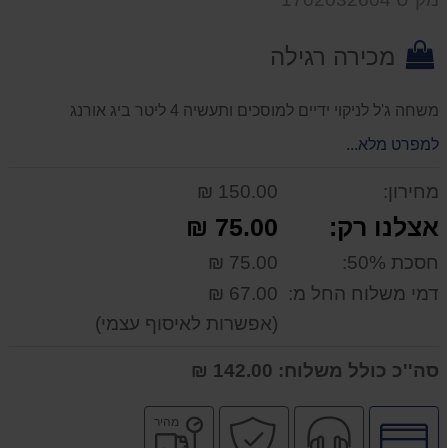
המוצר
מכירה רגילה
משחה ג'ל לניקוי ידיים למוסכים ותעשיה 4 ליטר ביג אורנג
למפרט מלא...
מחירון:
150.00 ₪
אצלנו רק:
75.00 ₪
חסכת 50%:
75.00 ₪
דמי משלוח החל מ:
67.00 ₪
(אפשרות לאיסוף עצמי)
סה''כ כולל משלוח:
142.00 ₪
לחץ
שירות
קניה
משלוח
מהיר