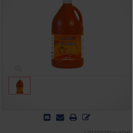
כתוב
הדפס
שאל
שלח
חוות
אותנו
לחבר
דעת
על
מק"ט 1702032604