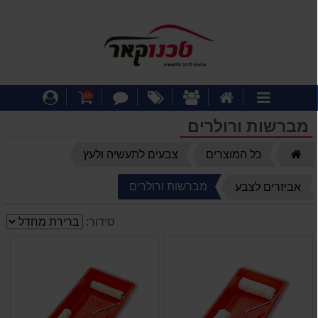
דף
אודותינו
מבצעים
צור
עגלת
התחבר
0
קטגוריות
הבית
קשר
קניות
מברשות ורולרים
דף
כל המוצרים
צבעים לתעשיה ולעץ
הבית
מברשות ורולרים
אביזרים לצבע
סידור: