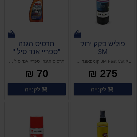
פוליש פקק ירוק
תרסיס הגנה
3M
"ספריי אנד סיל "
SONAX
3M Fast Cut XL קומפאונד לחיתוך מהיר300 מ"ל ווקס פרסטה 1 ליטר (אמריקאי)
תרסיס הגנה "ספריי אנד סיל " SONAX
70 ₪
275 ₪
פרטים נוספים
פרטים 
לקנייה
לקנייה
פרטים נוספים
פרטים נוספים