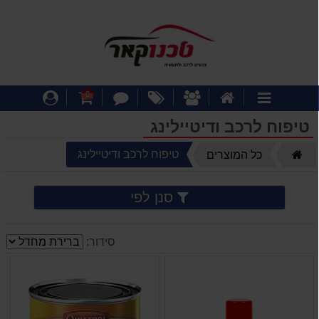
דף
אודותינו
מבצעים
צור
עגלת
התחבר
0
קטגוריות
הבית
קשר
קניות
טיפוח לרכב ודיטיילינג
דף
טיפוח לרכב ודיטיילינג
כל המוצרים
הבית
סנן לפי
סידור: