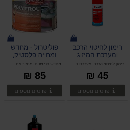
רימון לחיטוי הרכב
פוליטרול - מחדש
ומערכת המיזוג
ומחייה פלסטיק,
WURTH וירט
משטחים וצבע ישן
רימון לחיטוי הרכב ומערכת המיזוג WURTH וירט
מחדש פני שטח ומחזיר את הגוון והברק הטבעי. מחייה את הפגמנטים בפני השטח. לפלסטיק, מתכות, אבן ושיש ועוד... יישום קל במיוחד. עמיד לאורך זמן. מעניק שכבת הגנה ארוכת טווח.
85 ₪
45 ₪
פרטים נוספים
פרטים 
פרטים נוספים
פרטים נוספים