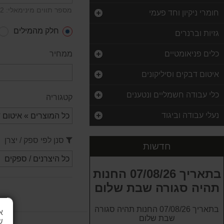
מספר תווים מינימאלי: 2
חומרי ניקיון וחד פעמי
חלק מהמילים
גזיות וברנרים
כלים פניאומטיים
ממחיר
איטום דבקים וסיליקונים
כלי עבודה חשמליים ונטענים
קטגוריה
סט בוקסות אלן בתפס 1/4" King Tony
נעלי עבודה וביגוד
90.00 ₪
מלחצי יד רצ'ט מקצועיות פוליקרבונט פתיחה 38 מ"מ
סנן לפי ספק / יצרן
חדשות
25.00 ₪
ספרי לקה 2K חד רכיבי 496
בתאריך 07/08/26 החנות
75.00 ₪
תהיה סגורה שבת שלום
סופג סופח שמנים ונוזלים 1 רפידה 38.1 ס"מ * 50.8 ס"מ PIG
בתאריך 07/08/26 החנות תהיה סגורה
15.00 ₪
א
שבת שלום
ש