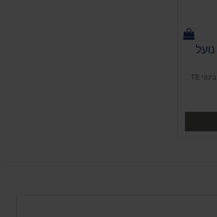
"ל) - נועל
לוקטייט 243 (10 מ"ל) - נועל תבריגים חוזק בינוני LOCTITE
ים נוספים