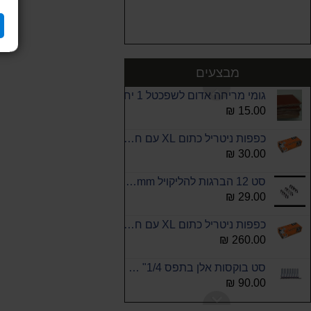
ספרי לכה דו רכיבי משי מקשה בלחיצה 2K
100.00 ₪
אורגנייזר 18תאים KENDO 270-184-42
30.00 ₪
מבצעים
גומי מריחה אדום לשפכטל 1 יח
15.00 ₪
כפפות ניטריל כתום XL עם חיספוס ללא אבקה 50 יח
30.00 ₪
סט 12 הברגות להליקויל M6-1.0-1.5D L:12mm בבליסטר
29.00 ₪
כפפות ניטריל כתום XL עם חיספוס ללא אבקה 10X50 סהכ 500 יח
260.00 ₪
סט בוקסות אלן בתפס 1/4" King Tony
90.00 ₪
מלחצי יד רצ'ט מקצועיות פוליקרבונט פתיחה 38 מ"מ