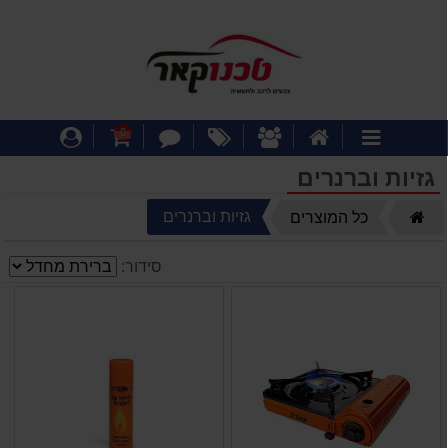
דף
אודותינו
מבצעים
צור
עגלת
התחבר
0
קטגוריות
הבית
קשר
קניות
גזיות וברנרים
דף
גזיות וברנרים
כל המוצרים
הבית
סידור: