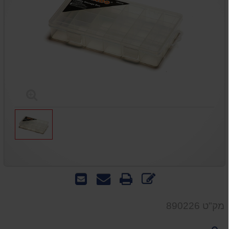
כתוב
הדפס
שאל
שלח
חוות
אותנו
לחבר
דעת
על
מק"ט 890226
המוצר