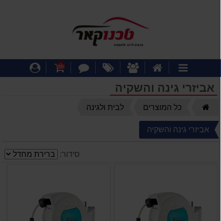
דף
אודותינו
מבצעים
צור
עגלת
התחבר
0
קטגוריות
הבית
קשר
קניות
אביזרי גינה והשקיה
דף
כל המוצרים
לבית ולגינה
הבית
אביזרי גינה והשקיה
סידור: